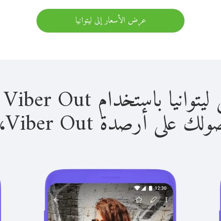
عرض الأسعار إلى ليتوانيا
 باستخدام Viber Out سهل للغاية.
لى أرصدة Viber Out، يمكنك: