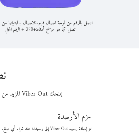
اتصل بالرقم من لوحة اتصال فايبر.
للاتصال بـ ليتوانيا من 
اتصل كما هو موضح أدناه:
+
+
370
الرقم المحلي
نص
يمنحك Viber Out المزيد من وقت المكالمة مقابل تكلفة أقل من المال. اختر من أحد خيارات الاتصال المرنة ذات السعر المنخفض:
حزم الأرصدة
تتم إضافة رصيد Viber Out إلى رصيدك عند شراء أي مبلغ. باستخدام رصيدك، يمكنك إجراء مكالمات إلى أي رقم في العالم بأسعار فايبر المنخفضة.