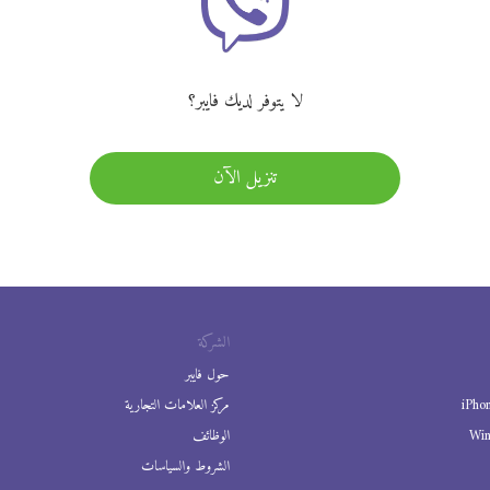
لا يتوفر لديك فايبر؟
تنزيل الآن
الشركة
حول فايبر
iPho
مركز العلامات التجارية
Wi
الوظائف
الشروط والسياسات