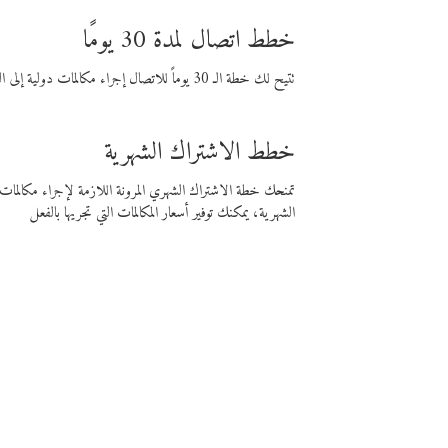
خطط اتصال لمدة 30 يومًا
تتيح لك خطة الـ 30 يوماً للاتصال إجراء مكالمات دولية إلى الوجهة التي تختارها لمدة 30 يوماً بأسعار فايبر المنخفضة.
خطط الاشتراك الشهرية
تمنحك خطة الاشتراك الشهري المرونة اللازمة لإجراء مكالم
الشهرية، يمكنك توفير أسعار المكالمات التي تجريها بالفعل