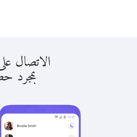
الاتصال على ليتوانيا
بمجرد حصولك ع