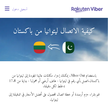
تسجيل دخول
oggle
gation
كيفية الاتصال ليتوانيا من باكستان
باستخدام Viber Out، يمكنك إجراء مكالمات عالية الجودة إلى ليتوانيا من
باكستان.
اتصل بأي رقم في ليتوانيا - هاتف أرضي أو محمول! - بداية من 17.8
¢ فقط لكل دقيقة.
قم بشراء حزم أرصدة أو خطة اتصال للحصول على أفضل الأسعار في الدقيقة إلى
ليتوانيا.