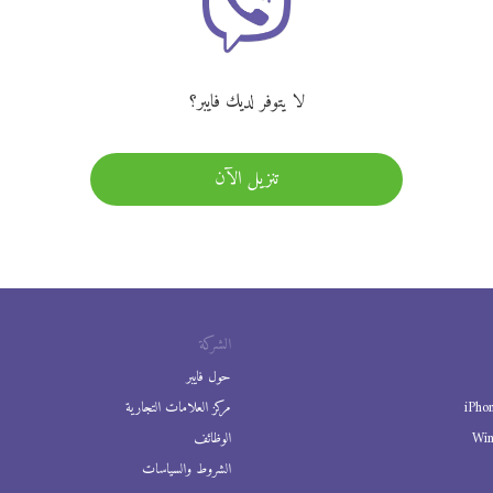
لا يتوفر لديك فايبر؟
تنزيل الآن
الشركة
حول فايبر
iPho
مركز العلامات التجارية
Wi
الوظائف
الشروط والسياسات