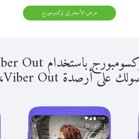
عرض الأسعار إلى لوكسومبورج
 باستخدام Viber Out سهل للغاية.
لى أرصدة Viber Out، يمكنك: