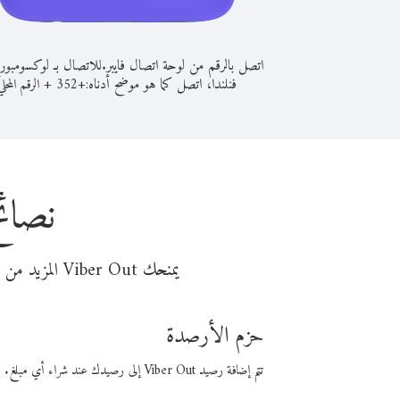
اتصل بالرقم من لوحة اتصال فايبر.
للاتصال بـ لوكسومبو
فنلندا، اتصل كما هو موضح أدناه:
+
+
352
الرقم المحلي
نصائ
يمنحك Viber Out المزيد من وقت المكالمة مقابل تكلفة أقل من المال. اختر من أحد خيارات الاتصال المرنة ذات السعر المنخفض:
حزم الأرصدة
تتم إضافة رصيد Viber Out إلى رصيدك عند شراء أي مبلغ. باستخدام رصيدك، يمكنك إجراء مكالمات إلى أي رقم في العالم بأسعار فايبر المنخفضة.