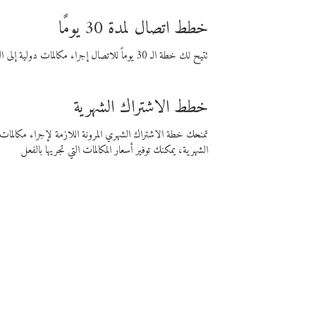
خطط اتصال لمدة 30 يومًا
تتيح لك خطة الـ 30 يوماً للاتصال إجراء مكالمات دولية إلى الوجهة التي تختارها لمدة 30 يوماً بأسعار فايبر المنخفضة.
خطط الاشتراك الشهرية
تمنحك خطة الاشتراك الشهري المرونة اللازمة لإجراء مكالم
الشهرية، يمكنك توفير أسعار المكالمات التي تجريها بالفعل