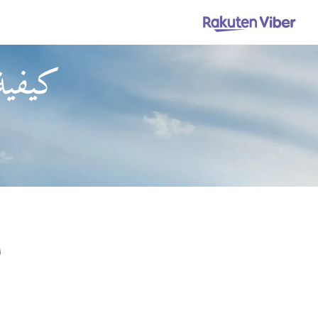
كيفية
ا