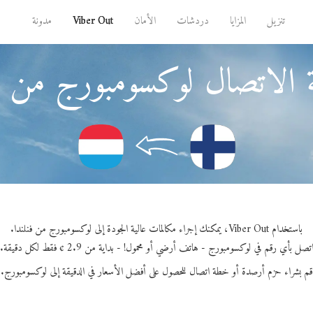
تنزيل
المزايا
دردشات
الأمان
Viber Out
مدونة
 الاتصال لوكسومبورج من فن
باستخدام Viber Out، يمكنك إجراء مكالمات عالية الجودة إلى لوكسومبورج من فنلندا.
تصل بأي رقم في لوكسومبورج - هاتف أرضي أو محمول! - بداية من 2.9 ¢ فقط لكل دقيقة.
قم بشراء حزم أرصدة أو خطة اتصال للحصول على أفضل الأسعار في الدقيقة إلى لوكسومبورج.