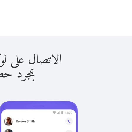
الاتصال على لوكسومبورج
بمجرد حصولك ع