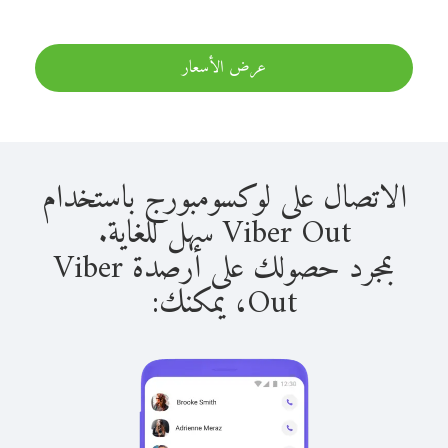
عرض الأسعار
الاتصال على لوكسومبورج باستخدام
Viber Out سهل للغاية.
بمجرد حصولك على أرصدة Viber
Out، يمكنك: