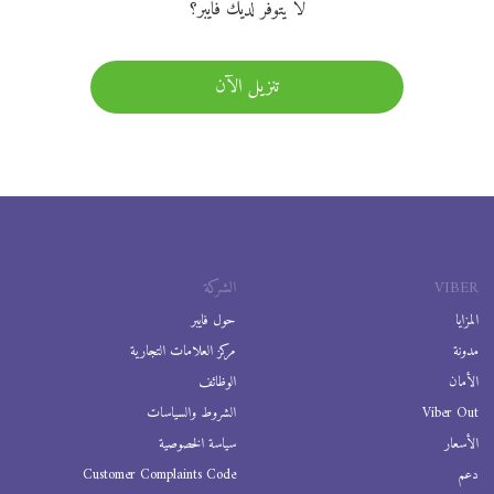
لا يتوفر لديك فايبر؟
تنزيل الآن
VIBER
الشركة
المزايا
حول فايبر
مدونة
مركز العلامات التجارية
الأمان
الوظائف
Viber Out
الشروط والسياسات
الأسعار
سياسة الخصوصية
دعم
Customer Complaints Code