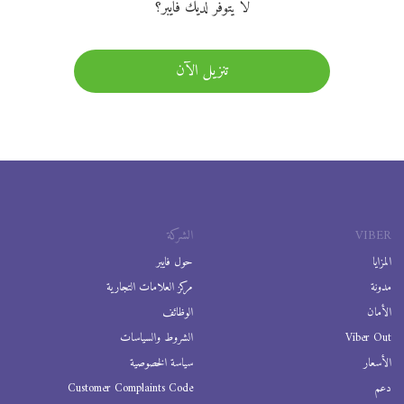
لا يتوفر لديك فايبر؟
تنزيل الآن
VIBER
الشركة
المزايا
حول فايبر
مدونة
مركز العلامات التجارية
الأمان
الوظائف
Viber Out
الشروط والسياسات
الأسعار
سياسة الخصوصية
دعم
Customer Complaints Code