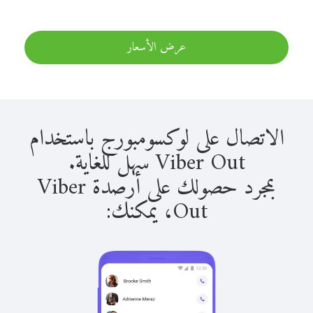
عرض الأسعار
الاتصال على لوكسومبورج باستخدام
Viber Out سهل للغاية.
بمجرد حصولك على أرصدة Viber
Out، يمكنك: