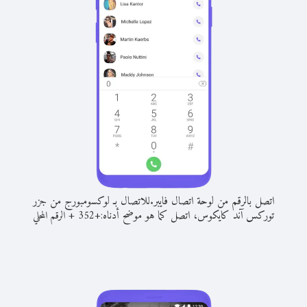
اتصل بالرقم من لوحة اتصال فايبر.
للاتصال بـ لوكسومبورج من جزر
توركس آند كايكوس، اتصل كما هو موضح أدناه:
+
+
352
الرقم المحلي