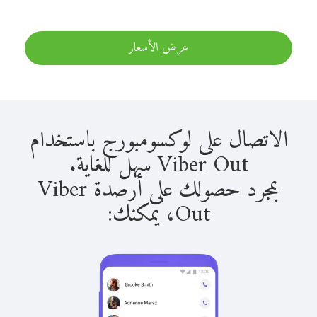
عرض الأسعار
الاتصال على لوكسومبورج باستخدام
Viber Out سهل للغاية.
بمجرد حصولك على أرصدة Viber
Out، يمكنك: