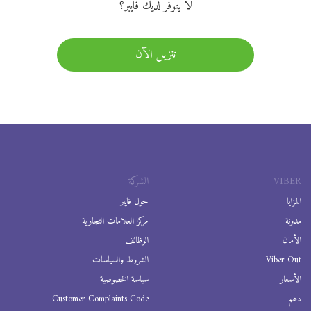
لا يتوفر لديك فايبر؟
تنزيل الآن
VIBER
الشركة
المزايا
حول فايبر
مدونة
مركز العلامات التجارية
الأمان
الوظائف
Viber Out
الشروط والسياسات
الأسعار
سياسة الخصوصية
دعم
Customer Complaints Code