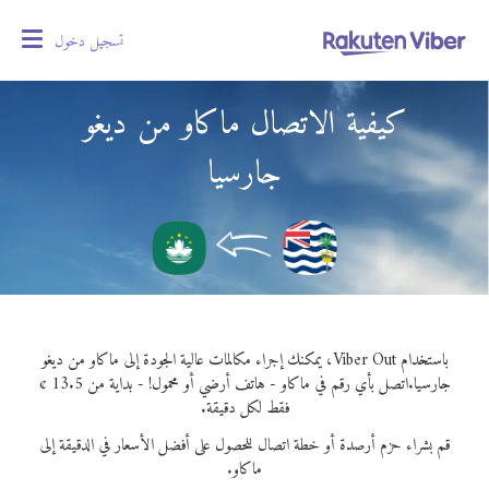
تسجيل دخول
oggle
gation
كيفية الاتصال ماكاو من ديغو
جارسيا
باستخدام Viber Out، يمكنك إجراء مكالمات عالية الجودة إلى ماكاو من ديغو
جارسيا.
اتصل بأي رقم في ماكاو - هاتف أرضي أو محمول! - بداية من 13.5 ¢
فقط لكل دقيقة.
قم بشراء حزم أرصدة أو خطة اتصال للحصول على أفضل الأسعار في الدقيقة إلى
ماكاو.