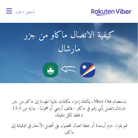
تسجيل دخول
oggle
gation
كيفية الاتصال ماكاو من جزر
مارشال
باستخدام Viber Out، يمكنك إجراء مكالمات عالية الجودة إلى ماكاو من جزر
مارشال.
اتصل بأي رقم في ماكاو - هاتف أرضي أو محمول! - بداية من 13.5
¢ فقط لكل دقيقة.
قم بشراء حزم أرصدة أو خطة اتصال للحصول على أفضل الأسعار في الدقيقة إلى
ماكاو.