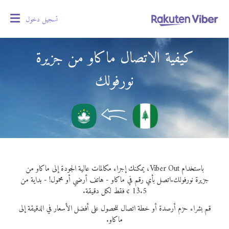
تسجيل دخول
oggle
gation
كيفية الاتصال ماكاو من جزيرة
نورفولك
باستخدام Viber Out، يمكنك إجراء مكالمات عالية الجودة إلى ماكاو من
جزيرة نورفولك.
اتصل بأي رقم في ماكاو - هاتف أرضي أو محمول! - بداية من
13.5 ¢ فقط لكل دقيقة.
قم بشراء حزم أرصدة أو خطة اتصال للحصول على أفضل الأسعار في الدقيقة إلى
ماكاو.