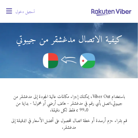
تسجيل دخول
oggle
gation
كيفية الاتصال مدغشقر من جيبوتي
باستخدام Viber Out، يمكنك إجراء مكالمات عالية الجودة إلى مدغشقر من
جيبوتي.
اتصل بأي رقم في مدغشقر - هاتف أرضي أو محمول! - بداية من
99.0 ¢ فقط لكل دقيقة.
قم بشراء حزم أرصدة أو خطة اتصال للحصول على أفضل الأسعار في الدقيقة إلى
مدغشقر.