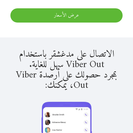
عرض الأسعار
الاتصال على مدغشقر باستخدام
Viber Out سهل للغاية.
بمجرد حصولك على أرصدة Viber
Out، يمكنك: