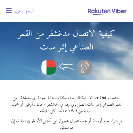
تسجيل دخول
oggle
gation
كيفية الاتصال مدغشقر من القمر
الصناعي إنمر سات
باستخدام Viber Out، يمكنك إجراء مكالمات عالية الجودة إلى مدغشقر من
القمر الصناعي إنمر سات.
اتصل بأي رقم في مدغشقر - هاتف أرضي أو محمول!
- بداية من 99.0 ¢ فقط لكل دقيقة.
قم بشراء حزم أرصدة أو خطة اتصال للحصول على أفضل الأسعار في الدقيقة إلى
مدغشقر.