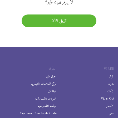
لا يتوفر لديك فايبر؟
تنزيل الآن
VIBER
الشركة
المزايا
حول فايبر
مدونة
مركز العلامات التجارية
الأمان
الوظائف
Viber Out
الشروط والسياسات
الأسعار
سياسة الخصوصية
دعم
Customer Complaints Code