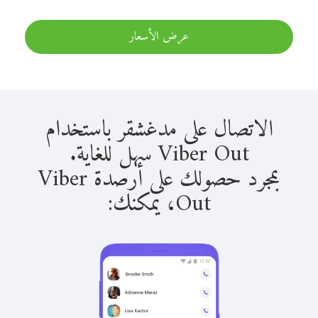
عرض الأسعار
الاتصال على مدغشقر باستخدام
Viber Out سهل للغاية.
بمجرد حصولك على أرصدة Viber
Out، يمكنك: