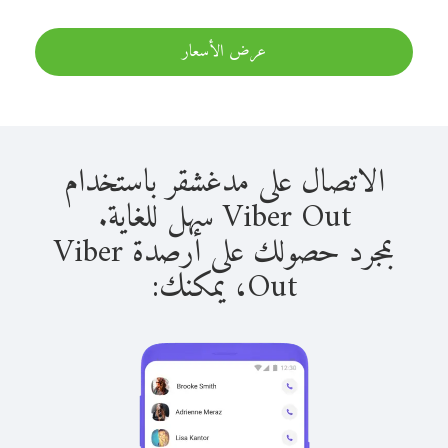
عرض الأسعار
الاتصال على مدغشقر باستخدام
Viber Out سهل للغاية.
بمجرد حصولك على أرصدة Viber
Out، يمكنك: