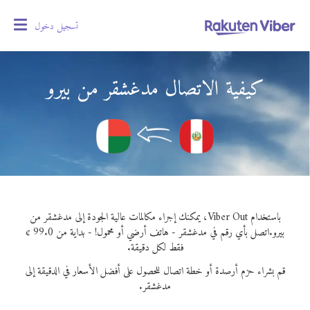
تسجيل دخول
oggle
gation
كيفية الاتصال مدغشقر من بيرو
باستخدام Viber Out، يمكنك إجراء مكالمات عالية الجودة إلى مدغشقر من
بيرو.
اتصل بأي رقم في مدغشقر - هاتف أرضي أو محمول! - بداية من 99.0 ¢
فقط لكل دقيقة.
قم بشراء حزم أرصدة أو خطة اتصال للحصول على أفضل الأسعار في الدقيقة إلى
مدغشقر.