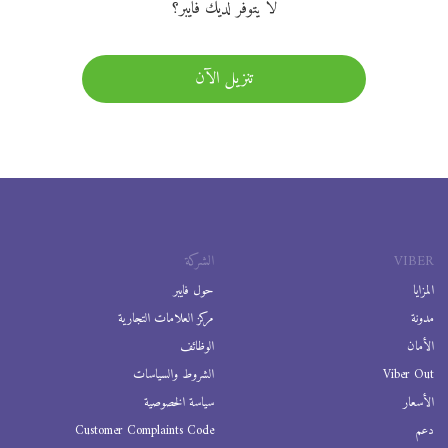
لا يتوفر لديك فايبر؟
تنزيل الآن
VIBER
الشركة
المزايا
حول فايبر
مدونة
مركز العلامات التجارية
الأمان
الوظائف
Viber Out
الشروط والسياسات
الأسعار
سياسة الخصوصية
دعم
Customer Complaints Code