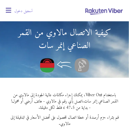
تسجيل دخول
oggle
gation
كيفية الاتصال مالاوي من القمر
الصناعي إنمر سات
باستخدام Viber Out، يمكنك إجراء مكالمات عالية الجودة إلى مالاوي من
القمر الصناعي إنمر سات.
اتصل بأي رقم في مالاوي - هاتف أرضي أو محمول!
- بداية من 47.5 ¢ فقط لكل دقيقة.
قم بشراء حزم أرصدة أو خطة اتصال للحصول على أفضل الأسعار في الدقيقة إلى
مالاوي.