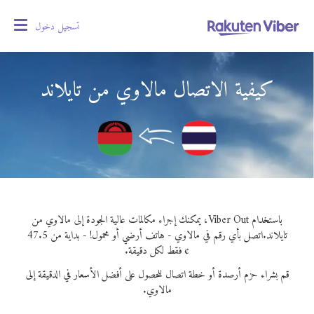
تسجيل دخول
oggle
gation
كيفية الاتصال مالاوي من تايلاند
باستخدام Viber Out، يمكنك إجراء مكالمات عالية الجودة إلى مالاوي من
تايلاند.
اتصل بأي رقم في مالاوي - هاتف أرضي أو محمول! - بداية من 47.5
¢ فقط لكل دقيقة.
قم بشراء حزم أرصدة أو خطة اتصال للحصول على أفضل الأسعار في الدقيقة إلى
مالاوي.