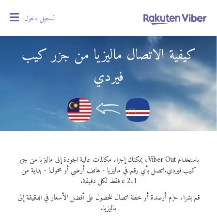
تسجيل دخول
oggle
gation
كيفية الاتصال ماليزيا من جزر كيب
فيردي
باستخدام Viber Out، يمكنك إجراء مكالمات عالية الجودة إلى ماليزيا من جزر
كيب فيردي.
اتصل بأي رقم في ماليزيا - هاتف أرضي أو محمول! - بداية من
2.1 ¢ فقط لكل دقيقة.
قم بشراء حزم أرصدة أو خطة اتصال للحصول على أفضل الأسعار في الدقيقة إلى
ماليزيا.