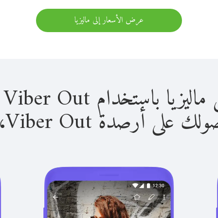
عرض الأسعار إلى ماليزيا
باستخدام Viber Out سهل للغاية.
لى أرصدة Viber Out، يمكنك: