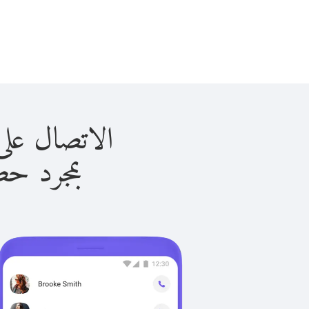
الاتصال على ماليزيا 
بمجرد حصولك ع