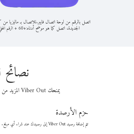
اتصل بالرقم من لوحة اتصال فايبر.
للاتصال بـ ماليزيا من كا
الجديدة، اتصل كما هو موضح أدناه:
+
+
60
الرقم المحل
نصائح ل
يمنحك Viber Out المزيد من وقت المكالمة مقابل تكلفة أقل من المال. اختر من أحد خيارات الاتصال المرنة ذات السعر المنخفض:
حزم الأرصدة
تتم إضافة رصيد Viber Out إلى رصيدك عند شراء أي مبلغ. باستخدام رصيدك، يمكنك إجراء مكالمات إلى أي رقم في العالم بأسعار فايبر المنخفضة.