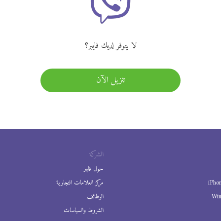
لا يتوفر لديك فايبر؟
تنزيل الآن
الشركة
حول فايبر
iPho
مركز العلامات التجارية
Wi
الوظائف
الشروط والسياسات