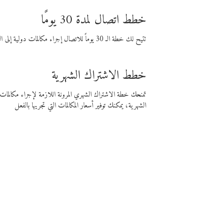
خطط اتصال لمدة 30 يومًا
تتيح لك خطة الـ 30 يوماً للاتصال إجراء مكالمات دولية إلى الوجهة التي تختارها لمدة 30 يوماً بأسعار فايبر المنخفضة.
خطط الاشتراك الشهرية
تمنحك خطة الاشتراك الشهري المرونة اللازمة لإجراء مكالم
الشهرية، يمكنك توفير أسعار المكالمات التي تجريها بالفعل