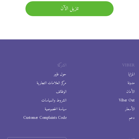
تنزيل الآن
VIBER
الشركة
المزايا
حول فايبر
مدونة
مركز العلامات التجارية
الأمان
الوظائف
Viber Out
الشروط والسياسات
الأسعار
سياسة الخصوصية
دعم
Customer Complaints Code