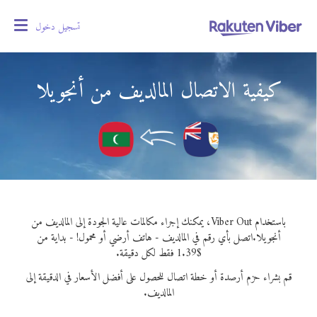
تسجيل دخول
oggle
gation
كيفية الاتصال المالديف من أنجويلا
باستخدام Viber Out، يمكنك إجراء مكالمات عالية الجودة إلى المالديف من
أنجويلا.
اتصل بأي رقم في المالديف - هاتف أرضي أو محمول! - بداية من
$1.39 فقط لكل دقيقة.
قم بشراء حزم أرصدة أو خطة اتصال للحصول على أفضل الأسعار في الدقيقة إلى
المالديف.