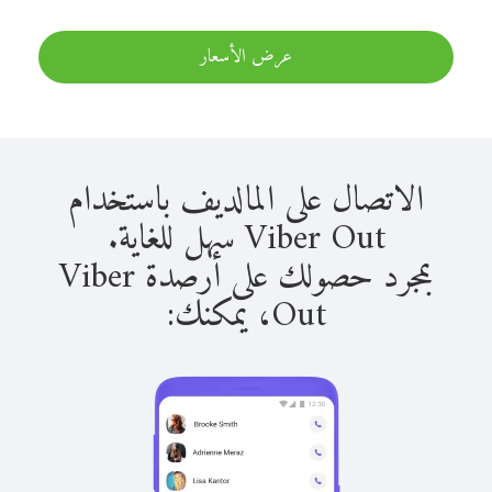
عرض الأسعار
الاتصال على المالديف باستخدام
Viber Out سهل للغاية.
بمجرد حصولك على أرصدة Viber
Out، يمكنك: