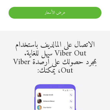
عرض الأسعار
الاتصال على المالديف باستخدام
Viber Out سهل للغاية.
بمجرد حصولك على أرصدة Viber
Out، يمكنك: