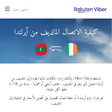
تسجيل دخول
oggle
gation
كيفية الاتصال المالديف من أيرلندا
باستخدام Viber Out، يمكنك إجراء مكالمات عالية الجودة إلى المالديف من
أيرلندا.
اتصل بأي رقم في المالديف - هاتف أرضي أو محمول! - بداية من $1.71
فقط لكل دقيقة.
قم بشراء حزم أرصدة أو خطة اتصال للحصول على أفضل الأسعار في الدقيقة إلى
المالديف.