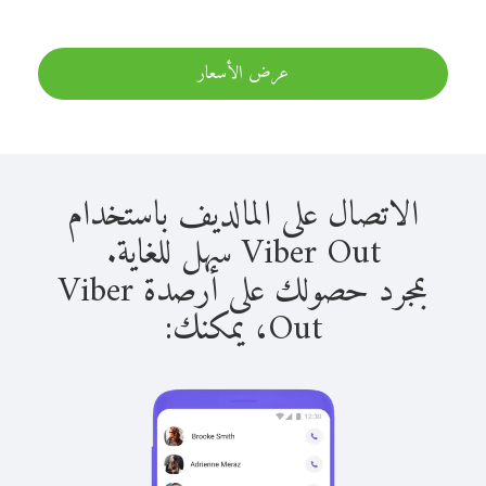
عرض الأسعار
الاتصال على المالديف باستخدام
Viber Out سهل للغاية.
بمجرد حصولك على أرصدة Viber
Out، يمكنك: