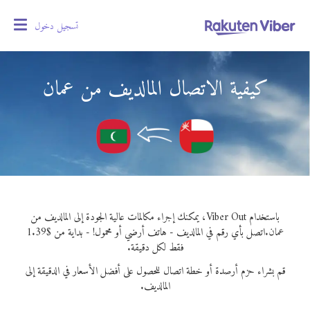
تسجيل دخول
oggle
gation
كيفية الاتصال المالديف من عمان
باستخدام Viber Out، يمكنك إجراء مكالمات عالية الجودة إلى المالديف من
عمان.
اتصل بأي رقم في المالديف - هاتف أرضي أو محمول! - بداية من $1.39
فقط لكل دقيقة.
قم بشراء حزم أرصدة أو خطة اتصال للحصول على أفضل الأسعار في الدقيقة إلى
المالديف.