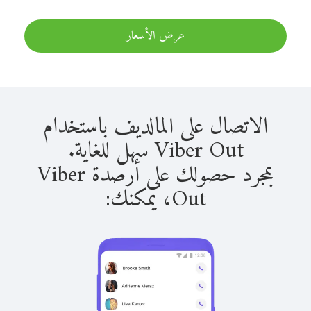
عرض الأسعار
الاتصال على المالديف باستخدام
Viber Out سهل للغاية.
بمجرد حصولك على أرصدة Viber
Out، يمكنك: