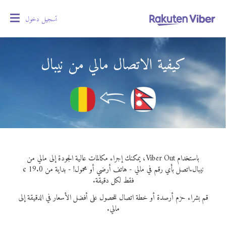
تسجيل دخول
oggle
gation
كيفية الاتصال مالي من نيبال
باستخدام Viber Out، يمكنك إجراء مكالمات عالية الجودة إلى مالي من
نيبال.
اتصل بأي رقم في مالي - هاتف أرضي أو محمول! - بداية من 19.0 ¢
فقط لكل دقيقة.
قم بشراء حزم أرصدة أو خطة اتصال للحصول على أفضل الأسعار في الدقيقة إلى
مالي.