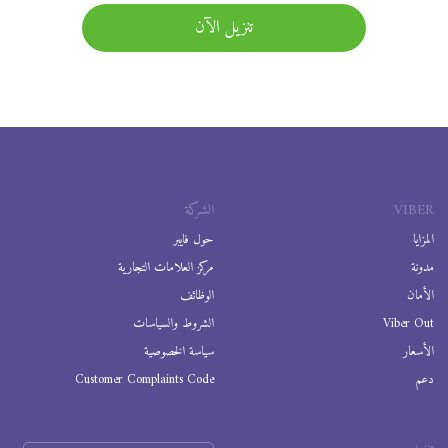
تنزيل الآن
VIBER
الشركة
المزايا
حول فايبر
مدونة
مركز العلامات التجارية
الأمان
الوظائف
Viber Out
الشروط والسياسات
الأسعار
سياسة الخصوصية
دعم
Customer Complaints Code