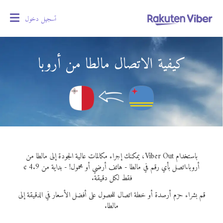
تسجيل دخول
oggle
gation
كيفية الاتصال مالطا من أروبا
باستخدام Viber Out، يمكنك إجراء مكالمات عالية الجودة إلى مالطا من
أروبا.
اتصل بأي رقم في مالطا - هاتف أرضي أو محمول! - بداية من 4.9 ¢
فقط لكل دقيقة.
قم بشراء حزم أرصدة أو خطة اتصال للحصول على أفضل الأسعار في الدقيقة إلى
مالطا.