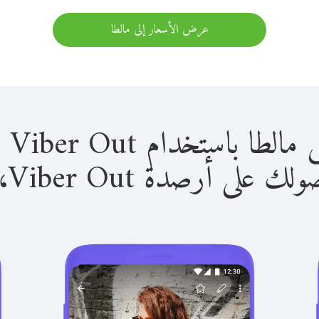
عرض الأسعار إلى مالطا
استخدام Viber Out سهل للغاية.
لى أرصدة Viber Out، يمكنك: