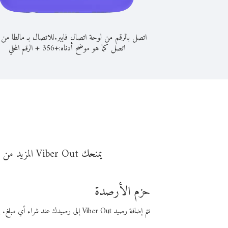
اتصل بالرقم من لوحة اتصال فايبر.
للاتصال بـ مالطا من غ
اتصل كما هو موضح أدناه:
+
+
356
الرقم المحلي
يمنحك Viber Out المزيد من وقت المكالمة مقابل تكلفة أقل من المال. اختر من أحد خيارات الاتصال المرنة ذات السعر المنخفض:
حزم الأرصدة
تتم إضافة رصيد Viber Out إلى رصيدك عند شراء أي مبلغ. باستخدام رصيدك، يمكنك إجراء مكالمات إلى أي رقم في العالم بأسعار فايبر المنخفضة.