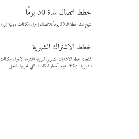
خطط اتصال لمدة 30 يومًا
تتيح لك خطة الـ 30 يوماً للاتصال إجراء مكالمات دولية إلى الوجهة التي تختارها لمدة 30 يوماً بأسعار فايبر المنخفضة.
خطط الاشتراك الشهرية
تمنحك خطة الاشتراك الشهري المرونة اللازمة لإجراء مكالم
الشهرية، يمكنك توفير أسعار المكالمات التي تجريها بالفعل