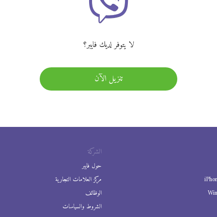
لا يتوفر لديك فايبر؟
تنزيل الآن
الشركة
حول فايبر
iPho
مركز العلامات التجارية
Wi
الوظائف
الشروط والسياسات