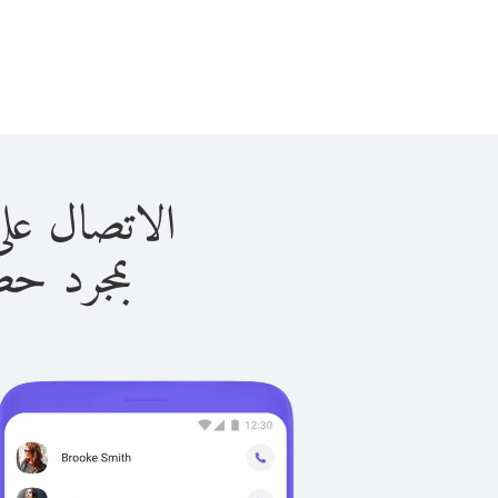
الاتصال على مالطا ب
بمجرد حصولك ع