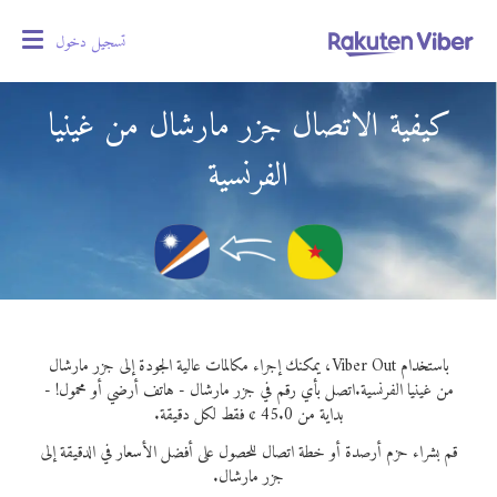
تسجيل دخول
oggle
gation
كيفية الاتصال جزر مارشال من غينيا
الفرنسية
باستخدام Viber Out، يمكنك إجراء مكالمات عالية الجودة إلى جزر مارشال
من غينيا الفرنسية.
اتصل بأي رقم في جزر مارشال - هاتف أرضي أو محمول! -
بداية من 45.0 ¢ فقط لكل دقيقة.
قم بشراء حزم أرصدة أو خطة اتصال للحصول على أفضل الأسعار في الدقيقة إلى
جزر مارشال.