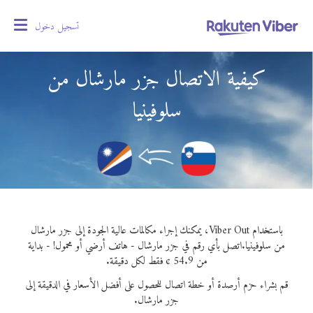
تسجيل دخول
oggle
gation
كيفية الاتصال جزر مارشال من
سلوفينيا
باستخدام Viber Out، يمكنك إجراء مكالمات عالية الجودة إلى جزر مارشال
من سلوفينيا.
اتصل بأي رقم في جزر مارشال - هاتف أرضي أو محمول! - بداية
من 54.9 ¢ فقط لكل دقيقة.
قم بشراء حزم أرصدة أو خطة اتصال للحصول على أفضل الأسعار في الدقيقة إلى
جزر مارشال.