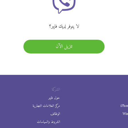
لا يتوفر لديك فايبر؟
تنزيل الآن
الشركة
حول فايبر
iPho
مركز العلامات التجارية
Wi
الوظائف
الشروط والسياسات