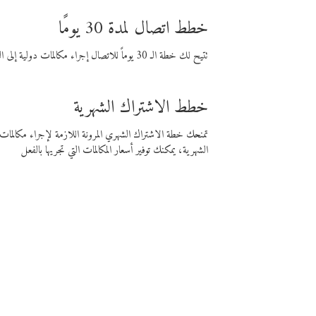
خطط اتصال لمدة 30 يومًا
تتيح لك خطة الـ 30 يوماً للاتصال إجراء مكالمات دولية إلى الوجهة التي تختارها لمدة 30 يوماً بأسعار فايبر المنخفضة.
خطط الاشتراك الشهرية
تمنحك خطة الاشتراك الشهري المرونة اللازمة لإجراء مكالم
الشهرية، يمكنك توفير أسعار المكالمات التي تجريها بالفعل