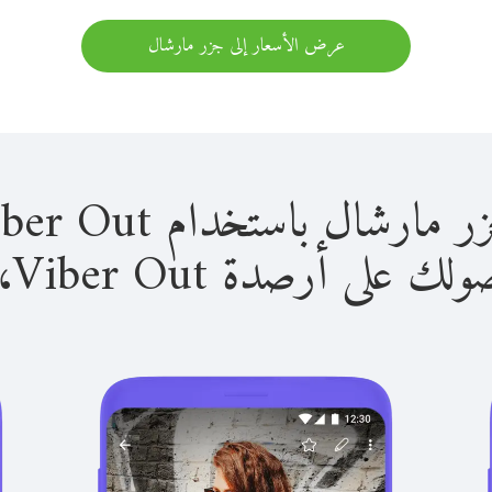
عرض الأسعار إلى جزر مارشال
 باستخدام Viber Out سهل للغاية.
لى أرصدة Viber Out، يمكنك: