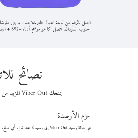
اتصل بالرقم من لوحة اتصال فايبر.
للاتصال بـ جزر مارش
جنوب السودان، اتصل كما هو موضح أدناه:
+
+
692
الرقم
نصائح للا
يمنحك Viber Out المزيد من وقت المكالمة مقابل تكلفة أقل من المال. اختر من أحد خيارات الاتصال المرنة ذات السعر المنخفض:
حزم الأرصدة
تتم إضافة رصيد Viber Out إلى رصيدك عند شراء أي مبلغ. باستخدام رصيدك، يمكنك إجراء مكالمات إلى أي رقم في العالم بأسعار فايبر المنخفضة.