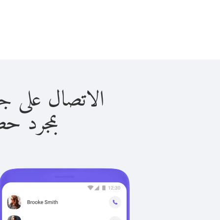
الاتصال على جزر مارشال
بمجرد حصولك ع