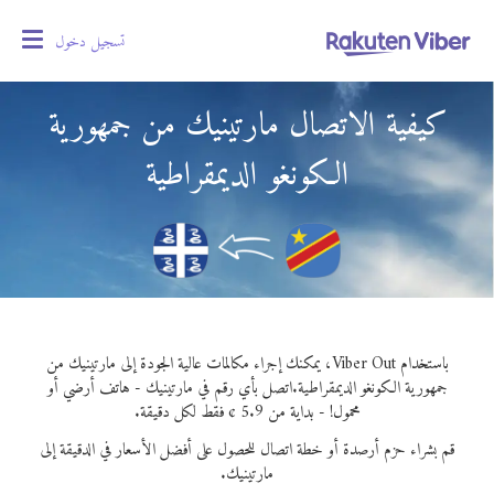
تسجيل دخول
oggle
gation
كيفية الاتصال مارتينيك من جمهورية
الكونغو الديمقراطية
باستخدام Viber Out، يمكنك إجراء مكالمات عالية الجودة إلى مارتينيك من
جمهورية الكونغو الديمقراطية.
اتصل بأي رقم في مارتينيك - هاتف أرضي أو
محمول! - بداية من 5.9 ¢ فقط لكل دقيقة.
قم بشراء حزم أرصدة أو خطة اتصال للحصول على أفضل الأسعار في الدقيقة إلى
مارتينيك.