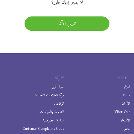
لا يتوفر لديك فايبر؟
تنزيل الآن
VIBER
الشركة
المزايا
حول فايبر
مدونة
مركز العلامات التجارية
الأمان
الوظائف
Viber Out
الشروط والسياسات
الأسعار
سياسة الخصوصية
دعم
Customer Complaints Code