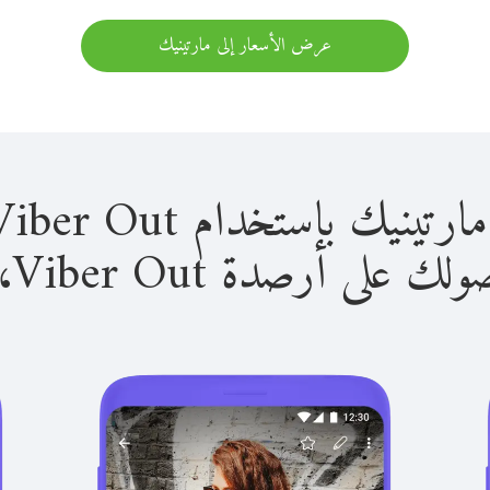
عرض الأسعار إلى مارتينيك
باستخدام Viber Out سهل للغاية.
لى أرصدة Viber Out، يمكنك: