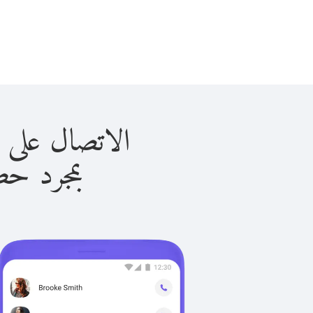
الاتصال على مارتينيك 
بمجرد حصولك ع