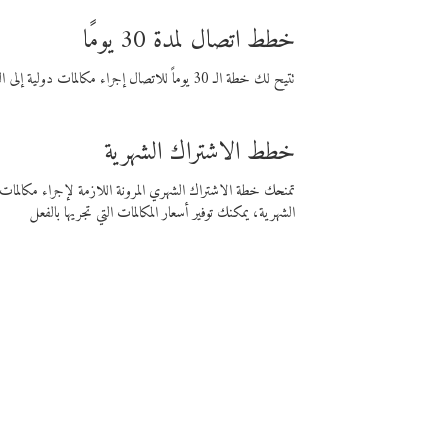
خطط اتصال لمدة 30 يومًا
تتيح لك خطة الـ 30 يوماً للاتصال إجراء مكالمات دولية إلى الوجهة التي تختارها لمدة 30 يوماً بأسعار فايبر المنخفضة.
خطط الاشتراك الشهرية
تمنحك خطة الاشتراك الشهري المرونة اللازمة لإجراء مكالم
الشهرية، يمكنك توفير أسعار المكالمات التي تجريها بالفعل