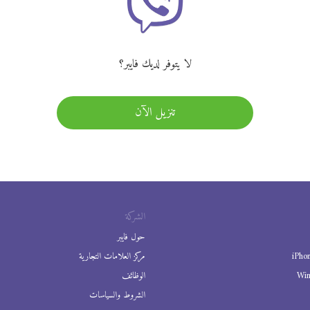
لا يتوفر لديك فايبر؟
تنزيل الآن
الشركة
حول فايبر
iPho
مركز العلامات التجارية
Wi
الوظائف
الشروط والسياسات