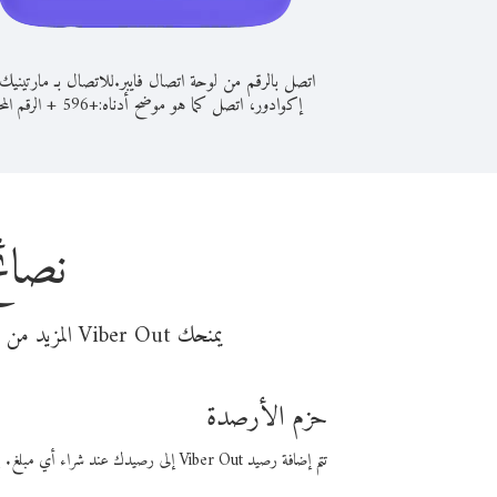
اتصل بالرقم من لوحة اتصال فايبر.
للاتصال بـ مارتينيك
إكوادور، اتصل كما هو موضح أدناه:
+
+
596
الرقم المح
نصائ
يمنحك Viber Out المزيد من وقت المكالمة مقابل تكلفة أقل من المال. اختر من أحد خيارات الاتصال المرنة ذات السعر المنخفض:
حزم الأرصدة
تتم إضافة رصيد Viber Out إلى رصيدك عند شراء أي مبلغ. باستخدام رصيدك، يمكنك إجراء مكالمات إلى أي رقم في العالم بأسعار فايبر المنخفضة.