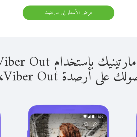
عرض الأسعار إلى مارتينيك
باستخدام Viber Out سهل للغاية.
لى أرصدة Viber Out، يمكنك: