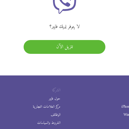
لا يتوفر لديك فايبر؟
تنزيل الآن
الشركة
حول فايبر
iPho
مركز العلامات التجارية
Wi
الوظائف
الشروط والسياسات