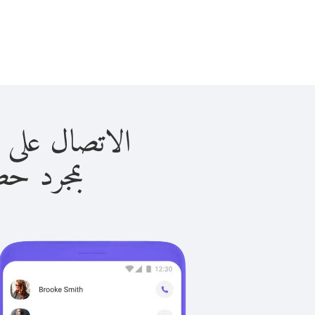
الاتصال على مارتينيك 
بمجرد حصولك ع