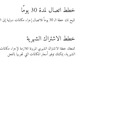
خطط اتصال لمدة 30 يومًا
تتيح لك خطة الـ 30 يوماً للاتصال إجراء مكالمات دولية إلى الوجهة التي تختارها لمدة 30 يوماً بأسعار فايبر المنخفضة.
خطط الاشتراك الشهرية
تمنحك خطة الاشتراك الشهري المرونة اللازمة لإجراء مكالم
الشهرية، يمكنك توفير أسعار المكالمات التي تجريها بالفعل