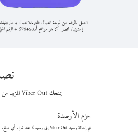
اتصل بالرقم من لوحة اتصال فايبر.
للاتصال بـ مارتينيك
إستونيا، اتصل كما هو موضح أدناه:
+
+
596
الرقم المحل
نصائ
يمنحك Viber Out المزيد من وقت المكالمة مقابل تكلفة أقل من المال. اختر من أحد خيارات الاتصال المرنة ذات السعر المنخفض:
حزم الأرصدة
تتم إضافة رصيد Viber Out إلى رصيدك عند شراء أي مبلغ. باستخدام رصيدك، يمكنك إجراء مكالمات إلى أي رقم في العالم بأسعار فايبر المنخفضة.