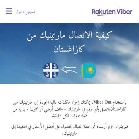
تسجيل دخول
oggle
gation
كيفية الاتصال مارتينيك من
كازاغستان
باستخدام Viber Out، يمكنك إجراء مكالمات عالية الجودة إلى مارتينيك من
كازاغستان.
اتصل بأي رقم في مارتينيك - هاتف أرضي أو محمول! - بداية من
6.8 ¢ فقط لكل دقيقة.
قم بشراء حزم أرصدة أو خطة اتصال للحصول على أفضل الأسعار في الدقيقة إلى
مارتينيك.