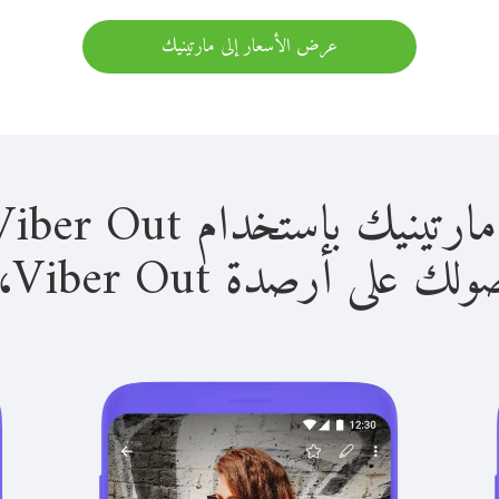
عرض الأسعار إلى مارتينيك
باستخدام Viber Out سهل للغاية.
لى أرصدة Viber Out، يمكنك: