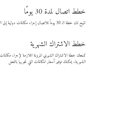
خطط اتصال لمدة 30 يومًا
تتيح لك خطة الـ 30 يوماً للاتصال إجراء مكالمات دولية إلى الوجهة التي تختارها لمدة 30 يوماً بأسعار فايبر المنخفضة.
خطط الاشتراك الشهرية
تمنحك خطة الاشتراك الشهري المرونة اللازمة لإجراء مكالم
الشهرية، يمكنك توفير أسعار المكالمات التي تجريها بالفعل