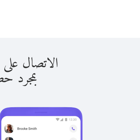
الاتصال على مارتينيك 
بمجرد حصولك ع