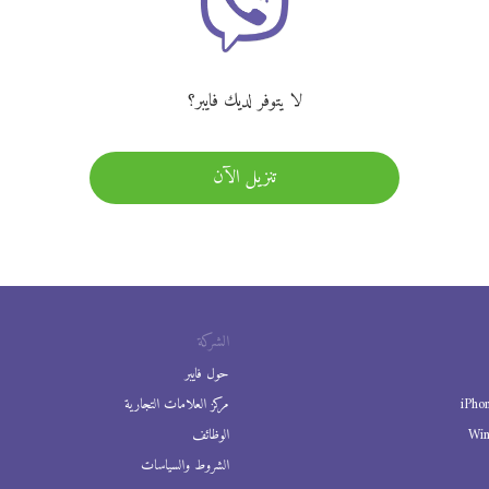
لا يتوفر لديك فايبر؟
تنزيل الآن
الشركة
حول فايبر
iPho
مركز العلامات التجارية
Wi
الوظائف
الشروط والسياسات