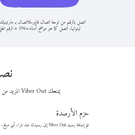
اتصل بالرقم من لوحة اتصال فايبر.
للاتصال بـ مارتينيك
ليتوانيا، اتصل كما هو موضح أدناه:
+
+
596
الرقم المحل
نصا
يمنحك Viber Out المزيد من وقت المكالمة مقابل تكلفة أقل من المال. اختر من أحد خيارات الاتصال المرنة ذات السعر المنخفض:
حزم الأرصدة
تتم إضافة رصيد Viber Out إلى رصيدك عند شراء أي مبلغ. باستخدام رصيدك، يمكنك إجراء مكالمات إلى أي رقم في العالم بأسعار فايبر المنخفضة.