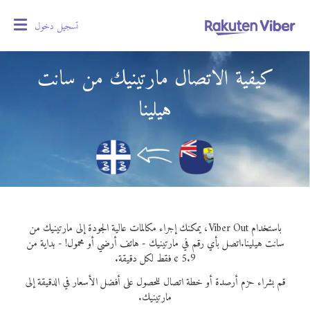
تسجيل دخول
oggle
gation
كيفية الاتصال مارتينيك من سانت
هيلينا
باستخدام Viber Out، يمكنك إجراء مكالمات عالية الجودة إلى مارتينيك من
سانت هيلينا.
اتصل بأي رقم في مارتينيك - هاتف أرضي أو محمول! - بداية من
5.9 ¢ فقط لكل دقيقة.
قم بشراء حزم أرصدة أو خطة اتصال للحصول على أفضل الأسعار في الدقيقة إلى
مارتينيك.