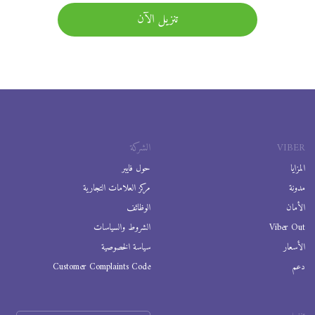
تنزيل الآن
VIBER
الشركة
المزايا
حول فايبر
مدونة
مركز العلامات التجارية
الأمان
الوظائف
Viber Out
الشروط والسياسات
الأسعار
سياسة الخصوصية
دعم
Customer Complaints Code