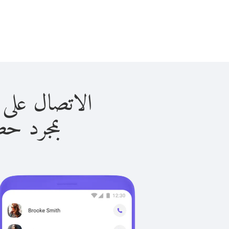
الاتصال على موريتانيا
بمجرد حصولك ع