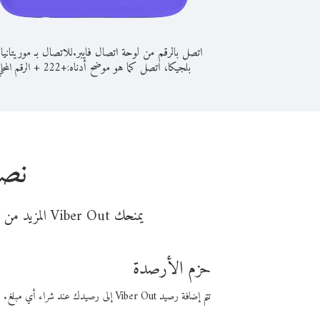
اتصل بالرقم من لوحة اتصال فايبر.
للاتصال بـ موريتانيا
بلجيكا، اتصل كما هو موضح أدناه:
+
+
222
الرقم المحل
نصا
يمنحك Viber Out المزيد من وقت المكالمة مقابل تكلفة أقل من المال. اختر من أحد خيارات الاتصال المرنة ذات السعر المنخفض:
حزم الأرصدة
تتم إضافة رصيد Viber Out إلى رصيدك عند شراء أي مبلغ. باستخدام رصيدك، يمكنك إجراء مكالمات إلى أي رقم في العالم بأسعار فايبر المنخفضة.