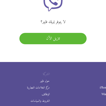
لا يتوفر لديك فايبر؟
تنزيل الآن
الشركة
حول فايبر
iPho
مركز العلامات التجارية
Wi
الوظائف
الشروط والسياسات