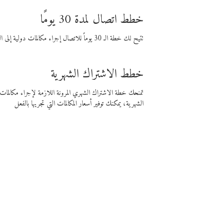
خطط اتصال لمدة 30 يومًا
تتيح لك خطة الـ 30 يوماً للاتصال إجراء مكالمات دولية إلى الوجهة التي تختارها لمدة 30 يوماً بأسعار فايبر المنخفضة.
خطط الاشتراك الشهرية
تمنحك خطة الاشتراك الشهري المرونة اللازمة لإجراء مكالم
الشهرية، يمكنك توفير أسعار المكالمات التي تجريها بالفعل