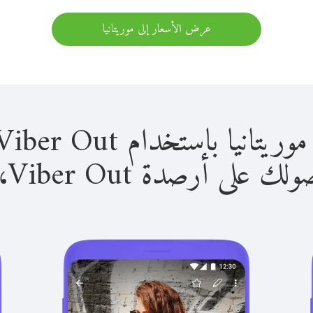
عرض الأسعار إلى موريتانيا
 باستخدام Viber Out سهل للغاية.
لى أرصدة Viber Out، يمكنك: