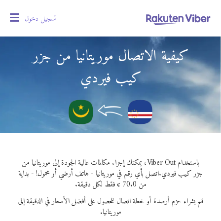
تسجيل دخول
oggle
gation
كيفية الاتصال موريتانيا من جزر
كيب فيردي
باستخدام Viber Out، يمكنك إجراء مكالمات عالية الجودة إلى موريتانيا من
جزر كيب فيردي.
اتصل بأي رقم في موريتانيا - هاتف أرضي أو محمول! - بداية
من 70.0 ¢ فقط لكل دقيقة.
قم بشراء حزم أرصدة أو خطة اتصال للحصول على أفضل الأسعار في الدقيقة إلى
موريتانيا.