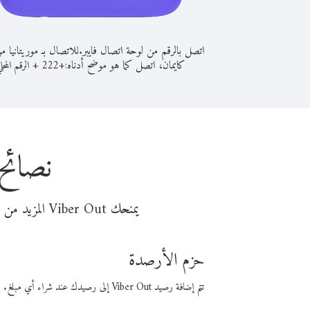
اتصل بالرقم من لوحة اتصال فايبر.
للاتصال بـ موريتانيا 
كايمان، اتصل كما هو موضح أدناه:
+
+
222
الرقم المحل
نصائح
يمنحك Viber Out المزيد من وقت المكالمة مقابل تكلفة أقل من المال. اختر من أحد خيارات الاتصال المرنة ذات السعر المنخفض:
حزم الأرصدة
تتم إضافة رصيد Viber Out إلى رصيدك عند شراء أي مبلغ. باستخدام رصيدك، يمكنك إجراء مكالمات إلى أي رقم في العالم بأسعار فايبر المنخفضة.