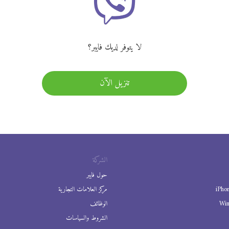
لا يتوفر لديك فايبر؟
تنزيل الآن
الشركة
حول فايبر
iPho
مركز العلامات التجارية
Wi
الوظائف
الشروط والسياسات