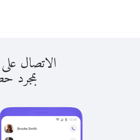
الاتصال على موريتانيا
بمجرد حصولك ع