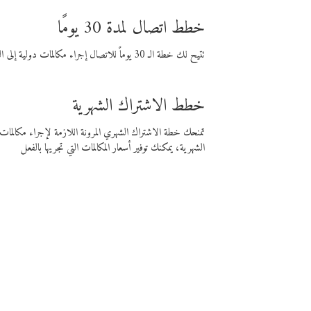
خطط اتصال لمدة 30 يومًا
تتيح لك خطة الـ 30 يوماً للاتصال إجراء مكالمات دولية إلى الوجهة التي تختارها لمدة 30 يوماً بأسعار فايبر المنخفضة.
خطط الاشتراك الشهرية
تمنحك خطة الاشتراك الشهري المرونة اللازمة لإجراء مكالم
الشهرية، يمكنك توفير أسعار المكالمات التي تجريها بالفعل