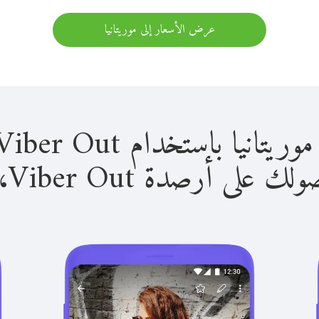
عرض الأسعار إلى موريتانيا
 باستخدام Viber Out سهل للغاية.
لى أرصدة Viber Out، يمكنك: