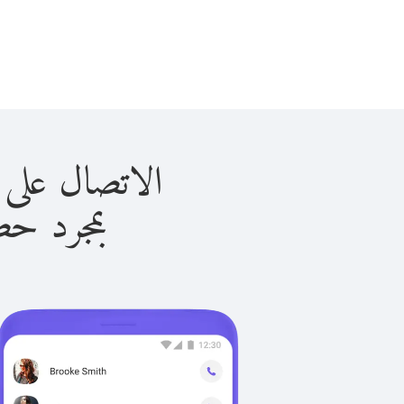
الاتصال على موريتانيا
بمجرد حصولك ع