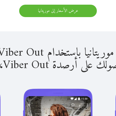
عرض الأسعار إلى موريتانيا
 باستخدام Viber Out سهل للغاية.
لى أرصدة Viber Out، يمكنك: