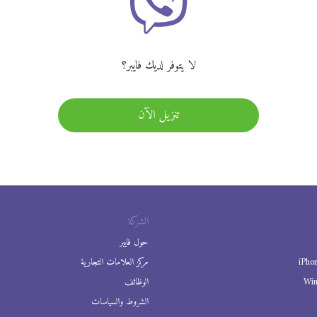
لا يتوفر لديك فايبر؟
تنزيل الآن
الشركة
حول فايبر
iPho
مركز العلامات التجارية
Wi
الوظائف
الشروط والسياسات