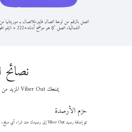
اتصل بالرقم من لوحة اتصال فايبر.
للاتصال بـ موريتانيا م
الشمالية، اتصل كما هو موضح أدناه:
+
+
222
الرقم المح
نصائح ل
يمنحك Viber Out المزيد من وقت المكالمة مقابل تكلفة أقل من المال. اختر من أحد خيارات الاتصال المرنة ذات السعر المنخفض:
حزم الأرصدة
تتم إضافة رصيد Viber Out إلى رصيدك عند شراء أي مبلغ. باستخدام رصيدك، يمكنك إجراء مكالمات إلى أي رقم في العالم بأسعار فايبر المنخفضة.