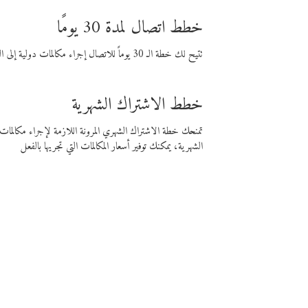
خطط اتصال لمدة 30 يومًا
تتيح لك خطة الـ 30 يوماً للاتصال إجراء مكالمات دولية إلى الوجهة التي تختارها لمدة 30 يوماً بأسعار فايبر المنخفضة.
خطط الاشتراك الشهرية
تمنحك خطة الاشتراك الشهري المرونة اللازمة لإجراء مكالم
الشهرية، يمكنك توفير أسعار المكالمات التي تجريها بالفعل