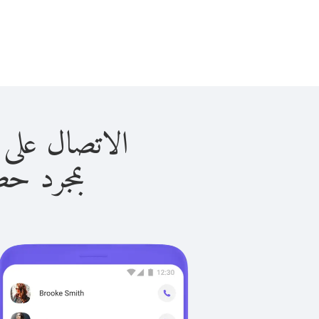
الاتصال على موريتانيا
بمجرد حصولك ع