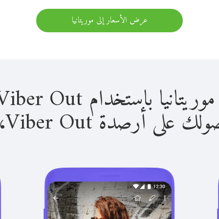
عرض الأسعار إلى موريتانيا
 باستخدام Viber Out سهل للغاية.
لى أرصدة Viber Out، يمكنك: