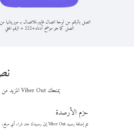
اتصل بالرقم من لوحة اتصال فايبر.
للاتصال بـ موريتانيا من
اتصل كما هو موضح أدناه:
+
+
222
الرقم المحلي
نصا
يمنحك Viber Out المزيد من وقت المكالمة مقابل تكلفة أقل من المال. اختر من أحد خيارات الاتصال المرنة ذات السعر المنخفض:
حزم الأرصدة
تتم إضافة رصيد Viber Out إلى رصيدك عند شراء أي مبلغ. باستخدام رصيدك، يمكنك إجراء مكالمات إلى أي رقم في العالم بأسعار فايبر المنخفضة.