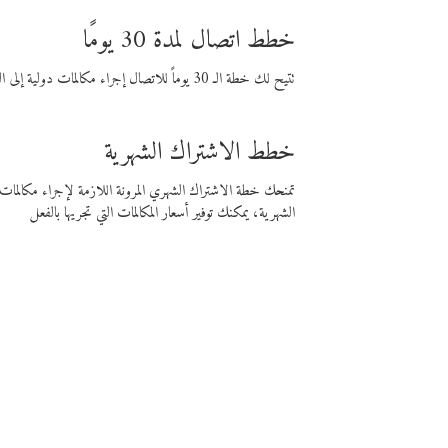
خطط اتصال لمدة 30 يومًا
تتيح لك خطة الـ 30 يوماً للاتصال إجراء مكالمات دولية إلى الوجهة التي تختارها لمدة 30 يوماً بأسعار فايبر المنخفضة.
خطط الاشتراك الشهرية
تمنحك خطة الاشتراك الشهري المرونة اللازمة لإجراء مكالم
الشهرية، يمكنك توفير أسعار المكالمات التي تجريها بالفعل