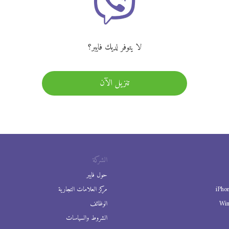
لا يتوفر لديك فايبر؟
تنزيل الآن
الشركة
حول فايبر
iPho
مركز العلامات التجارية
Wi
الوظائف
الشروط والسياسات