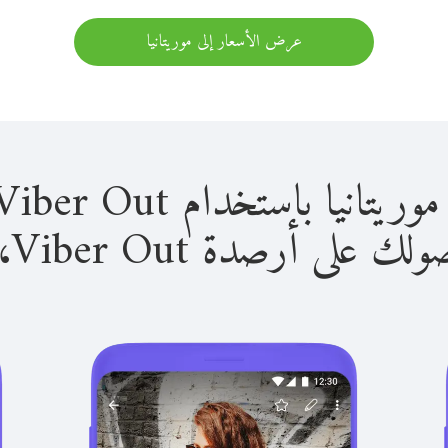
عرض الأسعار إلى موريتانيا
 باستخدام Viber Out سهل للغاية.
لى أرصدة Viber Out، يمكنك: