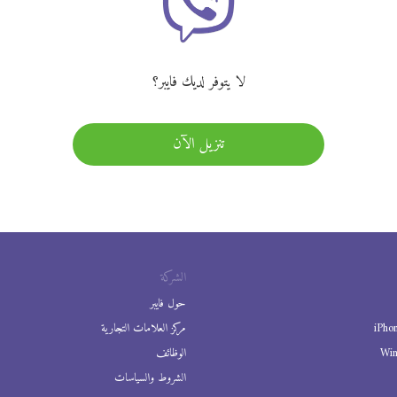
لا يتوفر لديك فايبر؟
تنزيل الآن
الشركة
حول فايبر
iPho
مركز العلامات التجارية
Wi
الوظائف
الشروط والسياسات