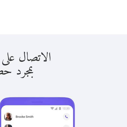
الاتصال على موريتانيا
بمجرد حصولك ع