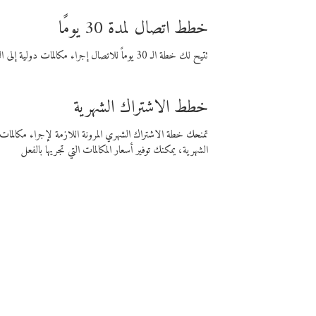
خطط اتصال لمدة 30 يومًا
تتيح لك خطة الـ 30 يوماً للاتصال إجراء مكالمات دولية إلى الوجهة التي تختارها لمدة 30 يوماً بأسعار فايبر المنخفضة.
خطط الاشتراك الشهرية
تمنحك خطة الاشتراك الشهري المرونة اللازمة لإجراء مكالم
الشهرية، يمكنك توفير أسعار المكالمات التي تجريها بالفعل