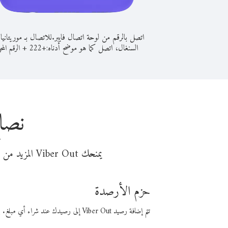
اتصل بالرقم من لوحة اتصال فايبر.
للاتصال بـ موريتانيا
السنغال، اتصل كما هو موضح أدناه:
+
+
222
الرقم المح
نصائ
يمنحك Viber Out المزيد من وقت المكالمة مقابل تكلفة أقل من المال. اختر من أحد خيارات الاتصال المرنة ذات السعر المنخفض:
حزم الأرصدة
تتم إضافة رصيد Viber Out إلى رصيدك عند شراء أي مبلغ. باستخدام رصيدك، يمكنك إجراء مكالمات إلى أي رقم في العالم بأسعار فايبر المنخفضة.