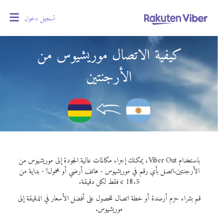
تسجيل دخول
oggle
gation
كيفية الاتصال موريشيوس من
الأرجنتين
باستخدام Viber Out، يمكنك إجراء مكالمات عالية الجودة إلى موريشيوس من
الأرجنتين.
اتصل بأي رقم في موريشيوس - هاتف أرضي أو محمول! - بداية من
18.5 ¢ فقط لكل دقيقة.
قم بشراء حزم أرصدة أو خطة اتصال للحصول على أفضل الأسعار في الدقيقة إلى
موريشيوس.