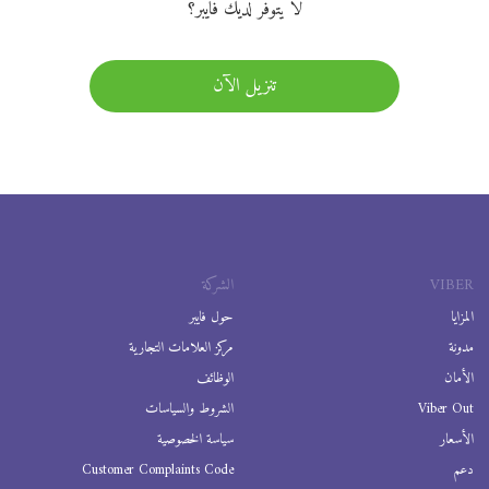
لا يتوفر لديك فايبر؟
تنزيل الآن
VIBER
الشركة
المزايا
حول فايبر
مدونة
مركز العلامات التجارية
الأمان
الوظائف
Viber Out
الشروط والسياسات
الأسعار
سياسة الخصوصية
دعم
Customer Complaints Code