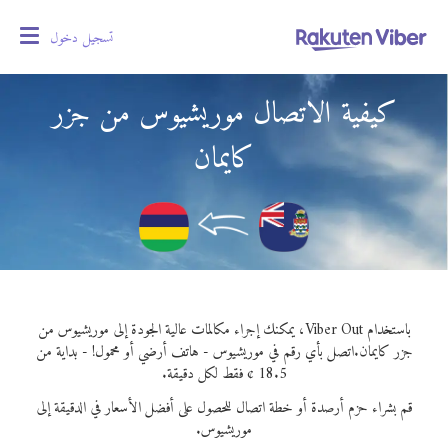
تسجيل دخول
oggle
gation
كيفية الاتصال موريشيوس من جزر
كايمان
باستخدام Viber Out، يمكنك إجراء مكالمات عالية الجودة إلى موريشيوس من
جزر كايمان.
اتصل بأي رقم في موريشيوس - هاتف أرضي أو محمول! - بداية من
18.5 ¢ فقط لكل دقيقة.
قم بشراء حزم أرصدة أو خطة اتصال للحصول على أفضل الأسعار في الدقيقة إلى
موريشيوس.