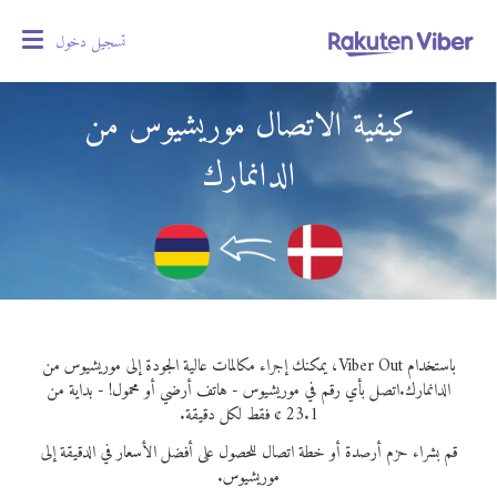
تسجيل دخول
oggle
gation
كيفية الاتصال موريشيوس من
الدانمارك
باستخدام Viber Out، يمكنك إجراء مكالمات عالية الجودة إلى موريشيوس من
الدانمارك.
اتصل بأي رقم في موريشيوس - هاتف أرضي أو محمول! - بداية من
23.1 ¢ فقط لكل دقيقة.
قم بشراء حزم أرصدة أو خطة اتصال للحصول على أفضل الأسعار في الدقيقة إلى
موريشيوس.