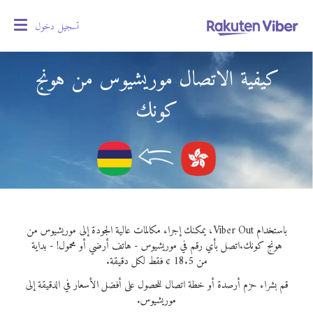
تسجيل دخول
oggle
gation
كيفية الاتصال موريشيوس من هونج
كونك
باستخدام Viber Out، يمكنك إجراء مكالمات عالية الجودة إلى موريشيوس من
هونج كونك.
اتصل بأي رقم في موريشيوس - هاتف أرضي أو محمول! - بداية
من 18.5 ¢ فقط لكل دقيقة.
قم بشراء حزم أرصدة أو خطة اتصال للحصول على أفضل الأسعار في الدقيقة إلى
موريشيوس.