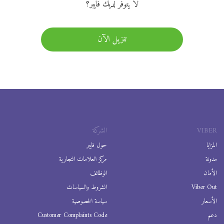
لا يتوفر لديك فايبر؟
تنزيل الآن
VIBER
الشركة
المزايا
حول فايبر
مدونة
مركز العلامات التجارية
الأمان
الوظائف
Viber Out
الشروط والسياسات
الأسعار
سياسة الخصوصية
دعم
Customer Complaints Code