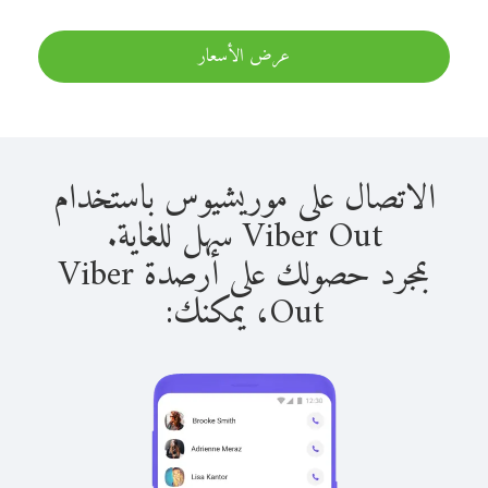
عرض الأسعار
الاتصال على موريشيوس باستخدام
Viber Out سهل للغاية.
بمجرد حصولك على أرصدة Viber
Out، يمكنك: