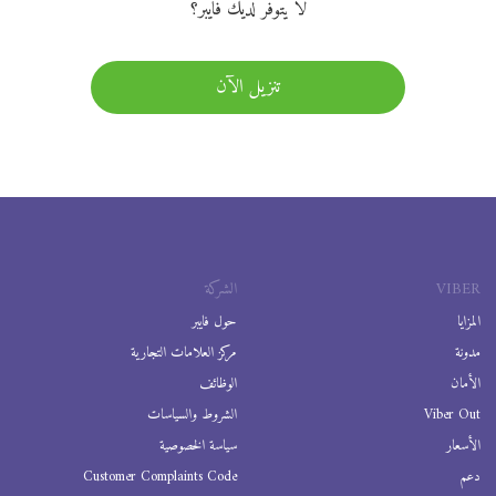
لا يتوفر لديك فايبر؟
تنزيل الآن
VIBER
الشركة
المزايا
حول فايبر
مدونة
مركز العلامات التجارية
الأمان
الوظائف
Viber Out
الشروط والسياسات
الأسعار
سياسة الخصوصية
دعم
Customer Complaints Code