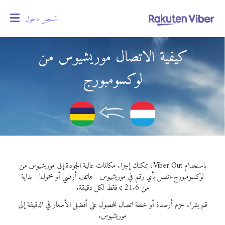
تسجيل دخول
oggle
gation
كيفية الاتصال موريشيوس من
لوكسومبورج
باستخدام Viber Out، يمكنك إجراء مكالمات عالية الجودة إلى موريشيوس من
لوكسومبورج.
اتصل بأي رقم في موريشيوس - هاتف أرضي أو محمول! - بداية
من 21.6 ¢ فقط لكل دقيقة.
قم بشراء حزم أرصدة أو خطة اتصال للحصول على أفضل الأسعار في الدقيقة إلى
موريشيوس.