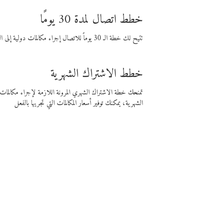
خطط اتصال لمدة 30 يومًا
تتيح لك خطة الـ 30 يوماً للاتصال إجراء مكالمات دولية إلى الوجهة التي تختارها لمدة 30 يوماً بأسعار فايبر المنخفضة.
خطط الاشتراك الشهرية
تمنحك خطة الاشتراك الشهري المرونة اللازمة لإجراء مكالم
الشهرية، يمكنك توفير أسعار المكالمات التي تجريها بالفعل