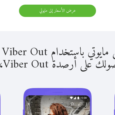
عرض الأسعار إلى مايوتي
باستخدام Viber Out سهل للغاية.
لى أرصدة Viber Out، يمكنك: