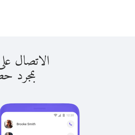
الاتصال على مايوتي 
بمجرد حصولك ع