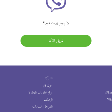
لا يتوفر لديك فايبر؟
تنزيل الآن
الشركة
حول فايبر
iPho
مركز العلامات التجارية
Wi
الوظائف
الشروط والسياسات