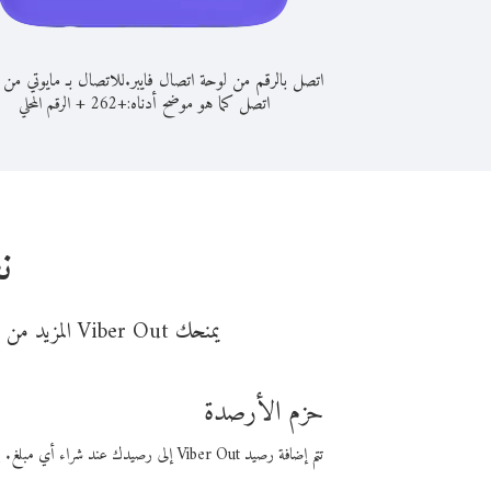
اتصل بالرقم من لوحة اتصال فايبر.
للاتصال بـ مايوتي من 
اتصل كما هو موضح أدناه:
+
+
262
الرقم المحلي
ن
يمنحك Viber Out المزيد من وقت المكالمة مقابل تكلفة أقل من المال. اختر من أحد خيارات الاتصال المرنة ذات السعر المنخفض:
حزم الأرصدة
تتم إضافة رصيد Viber Out إلى رصيدك عند شراء أي مبلغ. باستخدام رصيدك، يمكنك إجراء مكالمات إلى أي رقم في العالم بأسعار فايبر المنخفضة.